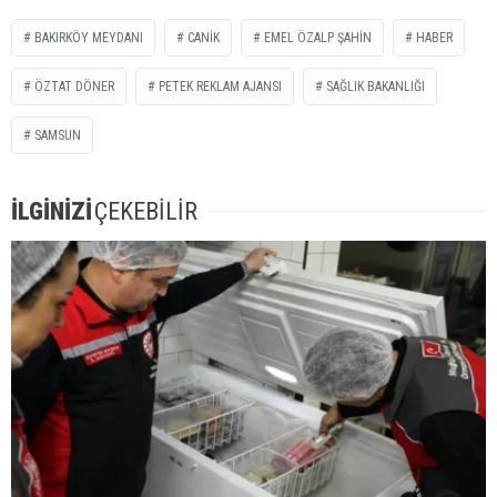
BAKIRKÖY MEYDANI
CANIK
EMEL ÖZALP ŞAHIN
HABER
ÖZTAT DÖNER
PETEK REKLAM AJANSI
SAĞLIK BAKANLIĞI
SAMSUN
İLGİNİZİ
ÇEKEBİLİR