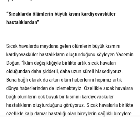
“Sıcaklarda ölümlerin büyük kısmı kardiyovasküler
hastalıklardan”
Sıcak havalarda meydana gelen ölümlerin büyük kısmını
kardiyovasküler hastalıkların oluşturduğunu söyleyen Yasemin
Doğan, “İklim değişikliğiyle birlikte artık sıcak havaları
olduğundan daha şiddetli, daha uzun süreli hissediyoruz.
Buna bağlı olarak da artan ölüm haberlerini hepimiz artık
dünya haberlerinden de izlemekteyiz. Özellikle sıcak havalara
bağlı ölümlerin çok büyük bir kısmını kardiyovasküler
hastalıkların oluşturduğunu görüyoruz. Sıcak havalarla birlikte
özellikle kalp damar hastalığı olan bireylerin sağlıklı bireylere
göre de yapılan çalışmalarda 7 kat daha fazla ölüm oranının
olduğu tespit edilmiş. Sıcak havalarla birlikte vücudumuzda
ne oluyor, kalbimizde ne değişiyor? Vücudumuz kendini