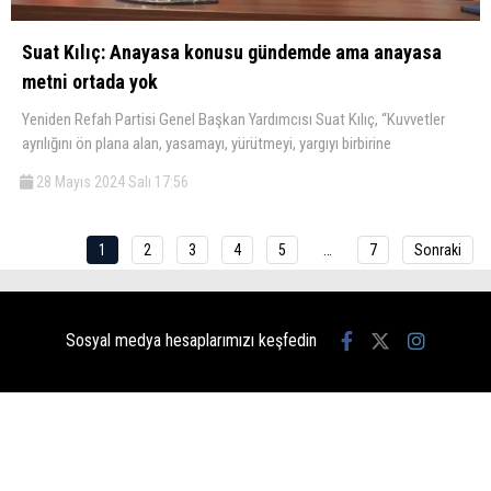
Suat Kılıç: Anayasa konusu gündemde ama anayasa
metni ortada yok
Yeniden Refah Partisi Genel Başkan Yardımcısı Suat Kılıç, “Kuvvetler
ayrılığını ön plana alan, yasamayı, yürütmeyi, yargıyı birbirine
28 Mayıs 2024 Salı 17:56
1
2
3
4
5
…
7
Sonraki
Sosyal medya hesaplarımızı keşfedin