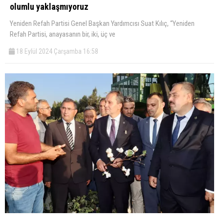
olumlu yaklaşmıyoruz
Yeniden Refah Partisi Genel Başkan Yardımcısı Suat Kılıç, “Yeniden
Refah Partisi, anayasanın bir, iki, üç ve
18 Eylül 2024 Çarşamba 16:58