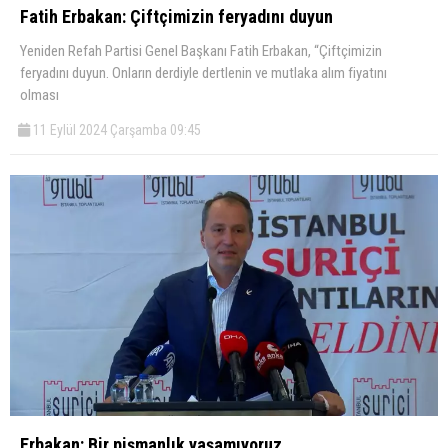
Fatih Erbakan: Çiftçimizin feryadını duyun
Yeniden Refah Partisi Genel Başkanı Fatih Erbakan, “Çiftçimizin
feryadını duyun. Onların derdiyle dertlenin ve mutlaka alım fiyatını
olması
11 Eylül 2024 Çarşamba 09:45
Erbakan: Bir pişmanlık yaşamıyoruz