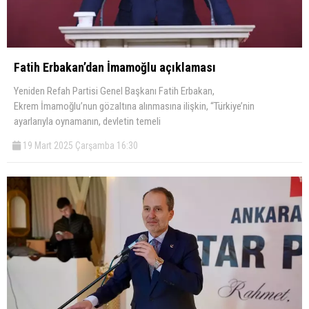
Fatih Erbakan’dan İmamoğlu açıklaması
Yeniden Refah Partisi Genel Başkanı Fatih Erbakan,
Ekrem İmamoğlu’nun gözaltına alınmasına ilişkin, “Türkiye’nin
ayarlarıyla oynamanın, devletin temeli
19 Mart 2025 Çarşamba 16:30