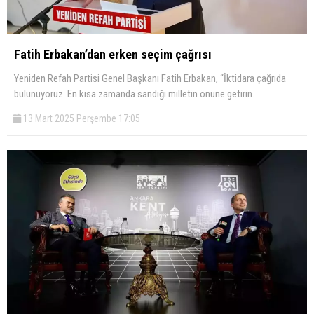
Fatih Erbakan’dan erken seçim çağrısı
Yeniden Refah Partisi Genel Başkanı Fatih Erbakan, “İktidara çağrıda
bulunuyoruz. En kısa zamanda sandığı milletin önüne getirin.
13 Mart 2025 Perşembe 17:05