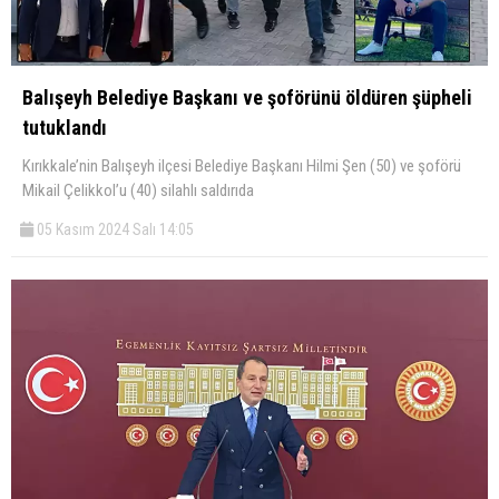
Balışeyh Belediye Başkanı ve şoförünü öldüren şüpheli
tutuklandı
Kırıkkale’nin Balışeyh ilçesi Belediye Başkanı Hilmi Şen (50) ve şoförü
Mikail Çelikkol’u (40) silahlı saldırıda
05 Kasım 2024 Salı 14:05