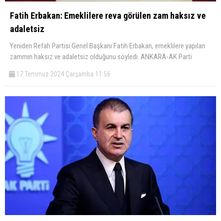
Fatih Erbakan: Emeklilere reva görülen zam haksız ve
adaletsiz
Yeniden Refah Partisi Genel Başkanı Fatih Erbakan, emeklilere yapılan
zammın haksız ve adaletsiz olduğunu söyledi. ANKARA-AK Parti
17 Temmuz 2024 Çarşamba 11:56