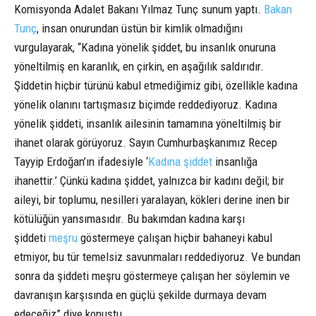
Komisyonda Adalet Bakanı Yılmaz Tunç sunum yaptı.
Bakan
Tunç
, insan onurundan üstün bir kimlik olmadığını
vurgulayarak, “Kadına yönelik şiddet, bu insanlık onuruna
yöneltilmiş en karanlık, en çirkin, en aşağılık saldırıdır.
Şiddetin hiçbir türünü kabul etmediğimiz gibi, özellikle kadına
yönelik olanını tartışmasız biçimde reddediyoruz. Kadına
yönelik şiddeti, insanlık ailesinin tamamına yöneltilmiş bir
ihanet olarak görüyoruz. Sayın Cumhurbaşkanımız Recep
Tayyip Erdoğan’ın ifadesiyle ‘
Kadına şiddet
insanlığa
ihanettir.’ Çünkü kadına şiddet, yalnızca bir kadını değil; bir
aileyi, bir toplumu, nesilleri yaralayan, kökleri derine inen bir
kötülüğün yansımasıdır. Bu bakımdan kadına karşı
şiddeti
meşru
göstermeye çalışan hiçbir bahaneyi kabul
etmiyor, bu tür temelsiz savunmaları reddediyoruz. Ve bundan
sonra da şiddeti meşru göstermeye çalışan her söylemin ve
davranışın karşısında en güçlü şekilde durmaya devam
edeceğiz” diye konuştu.