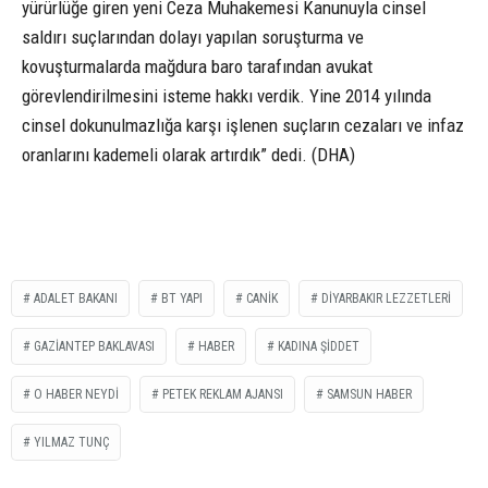
yürürlüğe giren yeni Ceza Muhakemesi Kanunuyla cinsel
saldırı suçlarından dolayı yapılan soruşturma ve
kovuşturmalarda mağdura baro tarafından avukat
görevlendirilmesini isteme hakkı verdik. Yine 2014 yılında
cinsel dokunulmazlığa karşı işlenen suçların cezaları ve infaz
oranlarını kademeli olarak artırdık” dedi. (DHA)
ADALET BAKANI
BT YAPI
CANİK
DİYARBAKIR LEZZETLERİ
GAZİANTEP BAKLAVASI
HABER
KADINA ŞİDDET
O HABER NEYDİ
PETEK REKLAM AJANSI
SAMSUN HABER
YILMAZ TUNÇ