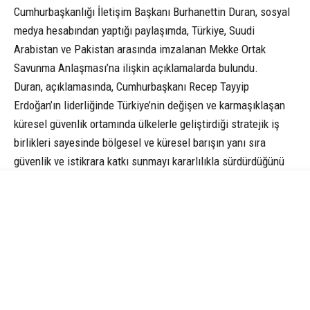
Cumhurbaşkanlığı İletişim Başkanı Burhanettin Duran, sosyal
medya hesabından yaptığı paylaşımda, Türkiye, Suudi
Arabistan ve Pakistan arasında imzalanan Mekke Ortak
Savunma Anlaşması’na ilişkin açıklamalarda bulundu.
Duran, açıklamasında, Cumhurbaşkanı Recep Tayyip
Erdoğan’ın liderliğinde Türkiye’nin değişen ve karmaşıklaşan
küresel güvenlik ortamında ülkelerle geliştirdiği stratejik iş
birlikleri sayesinde bölgesel ve küresel barışın yanı sıra
güvenlik ve istikrara katkı sunmayı kararlılıkla sürdürdüğünü
kaydetti.
İletişim Başkanı Duran, şöyle devam etti:
“Türkiye, Suudi Arabistan ve Pakistan arasında imzalanan
Mekke Ortak Savunma Anlaşması; ortak tarihimizin, köklü
kardeşlik bağlarımızın ve güçlü dayanışma irademizin
stratejik bir zeminde daha da tahkim edilmesi bakımından