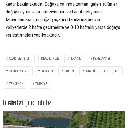
kadar bakılmaktadır. Doğaya salınma zamanı gelen sülünler,
doğaya uyum ve adaptasyonunu ve kanat gelişimini
tamamlaması için doğal yaşam ortamlarına benzer
voliyerlerde 2 hafta geçirmekte ve 8-10 haftalık yaşta doğaya
yerleştirmeleri yapılmaktadır.
ACAR ILETIŞIM
IDEALIM RIZE
İLKADIM
KENE AVCISI
OHABERNEYDİ
SAMSUN
SÜLÜN
TARIHI KOLTUK DÖŞEME
TEKKEKÖY
TÜRKİYE
İLGİNİZİ
ÇEKEBİLİR