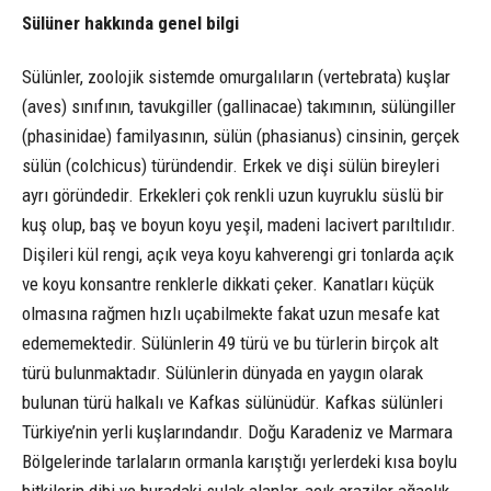
Sülüner hakkında genel bilgi
Sülünler, zoolojik sistemde omurgalıların (vertebrata) kuşlar
(aves) sınıfının, tavukgiller (gallinacae) takımının, sülüngiller
(phasinidae) familyasının, sülün (phasianus) cinsinin, gerçek
sülün (colchicus) türündendir. Erkek ve dişi sülün bireyleri
ayrı göründedir. Erkekleri çok renkli uzun kuyruklu süslü bir
kuş olup, baş ve boyun koyu yeşil, madeni lacivert parıltılıdır.
Dişileri kül rengi, açık veya koyu kahverengi gri tonlarda açık
ve koyu konsantre renklerle dikkati çeker. Kanatları küçük
olmasına rağmen hızlı uçabilmekte fakat uzun mesafe kat
edememektedir. Sülünlerin 49 türü ve bu türlerin birçok alt
türü bulunmaktadır. Sülünlerin dünyada en yaygın olarak
bulunan türü halkalı ve Kafkas sülünüdür. Kafkas sülünleri
Türkiye’nin yerli kuşlarındandır. Doğu Karadeniz ve Marmara
Bölgelerinde tarlaların ormanla karıştığı yerlerdeki kısa boylu
bitkilerin dibi ve buradaki sulak alanlar, açık araziler ağaçlık