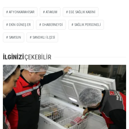
AFYONKARAHISAR
ATAKUM
EGE SAĞLIK KABINI
EKIN GÜNEŞ ER
OHABERNEYDİ
SAĞLIK PERSONELI
SAMSUN
SANDIKLI ILÇESI
İLGİNİZİ
ÇEKEBİLİR