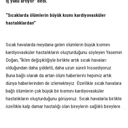
iş yükü artıyor” dedi.
“Sıcaklarda ölümlerin büyük kısmı kardiyovasküler
hastalıklardan”
Sıcak havalarda meydana gelen ölümlerin büyük kısmını
kardiyovasküler hastalıkların oluşturduğunu söyleyen Yasemin
Doğan, “İklim değişikliğiyle birlikte artık sıcak havaları
olduğundan daha şiddetli, daha uzun süreli hissediyoruz.
Buna bağlı olarak da artan ölüm haberlerini hepimiz artık
dünya haberlerinden de izlemekteyiz. Özellikle sıcak havalara
bağlı ölümlerin çok büyük bir kısmını kardiyovasküler
hastalıkların oluşturduğunu görüyoruz. Sıcak havalarla birlikte
özellikle kalp damar hastalığı olan bireylerin sağlıklı bireylere
göre de yapılan çalışmalarda 7 kat daha fazla ölüm oranının
olduğu tespit edilmiş. Sıcak havalarla birlikte vücudumuzda